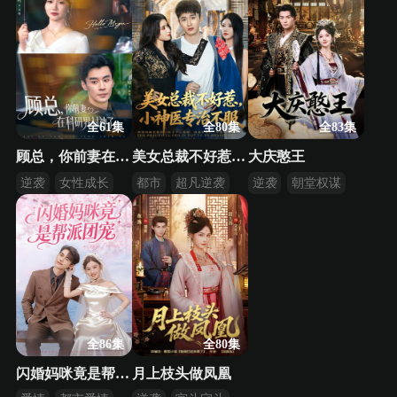
全61集
全80集
全83集
顾总，你前妻在科研界封神了
美女总裁不好惹，小神医专治不服
大庆憨王
逆袭
女性成长
都市
超凡逆袭
逆袭
朝堂权谋
真相大白
打脸反派
穿越
全86集
全80集
闪婚妈咪竟是帮派团宠
月上枝头做凤凰