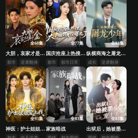
全60集
全77集
全83集
大胆，哀家才是真千金
国庆抢座上热搜，大小姐的身份曝光了
纵横商海之屠龙少年
都市
逆袭翻身
都市
都市日常
成长
逆袭翻身
打脸反派
打脸反派
异能
全93集
全83集
全83集
神医：护士姐姐爱上我
家族暗战
出狱后，她被墨少宠上天
都市
超凡逆袭
爱情
都市爱情
爱情
都市爱情