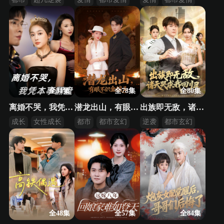
打脸反派
日久生情
日久生情
全31集
全78集
全80集
离婚不哭，我凭本事翻盘
潜龙出山，有眼不识金镶玉
出族即无敌，诸天哭求我回归
成长
女性成长
都市
都市玄幻
逆袭
都市玄幻
真相大白
逆袭翻身
强者回归
全48集
全57集
全84集