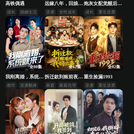
高铁偶遇
远嫁八年，回娘家难如登天
炮灰女配觉醒后，哥哥们后悔了
成长
婚姻生活
逆袭
女性成长
成长
重生逆袭
虐渣
家庭伦理
家庭伦理
全80集
全62集
全82集
我刚离婚，系统就来了
拆迁款到账前夜，我妈出事了
重生捡漏1993
都市
逆袭翻身
家庭
家庭伦理
逆袭
重生逆袭
系统
揭露阴谋
打脸反派