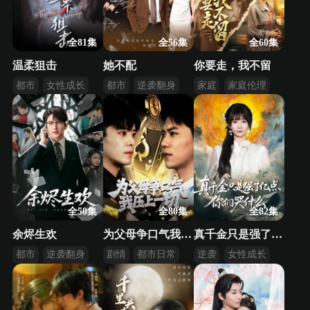
全81集
全56集
全60集
温柔狙击
她不配
你要走，我不留
都市
女性成长
都市
逆袭翻身
家庭
家庭伦理
婚姻生活
马甲文
马甲文
全50集
全80集
全82集
余烬生欢
为父母争口气我压上一切
真千金只是强了亿点，你们哭什么
都市
逆袭翻身
剧情
都市日常
逆袭
女性成长
真相大白
千术对决
玄学