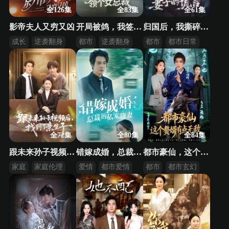
全126集
全83集
全61集
影帝夫人又穷又凶
开局被鸽，我签到领个女总裁
归国后，我撕碎妻子的谎言
成长
逆袭翻身
都市
逆袭翻身
都市
都市日常
都市爱情
系统
隐藏大佬
全72集
全80集
全84集
跟未来孙子视频后，找到了亲生子
错嫁成婚，总裁的私宠甜妻
都市豪仙，这个赘婿有点无敌
家庭
家庭伦理
爱情
都市爱情
都市
都市玄幻
女性成长
日久生情
奉命下山