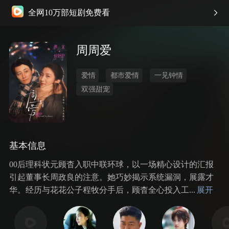
全网10万部短剧免费看
周周爱
爱情
都市爱情
一见钟情
双强甜宠
基本信息
00后理科状元顾杳入职中联环球，以一场精心设计的汇报
引起董事长周政良的注意。她巧妙揭示系统漏洞，展露才
华。经历与花花公子程牧分手后，顾杳全心投入工
...
展开