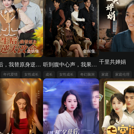
全80集
全80集
千里共婵娟
重生后，我替原身逆天改命
听到腹中心声，我果断抛弃腐朽婚姻
家庭
家庭伦理
年代爱情
女性成长
成长
女性成长
奇幻脑洞