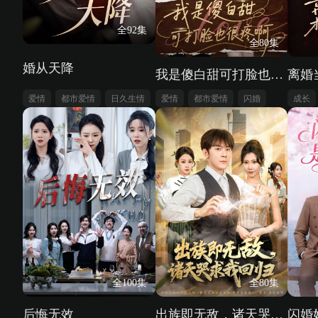
全92集
全80集
婚从天降
我是傻白甜可打脸也很疼啊
爱情
都市爱情
日久生情
爱情
都市爱情
闪婚
成长
全100集
全80集
后悔无效
出族即无敌，诸天哭求我回归
闪婚