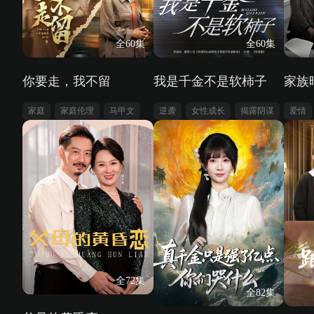
全60集
全60集
你要走，我不留
我是千金不是软柿子
家族
家庭
家庭伦理
马甲文
逆袭
女性成长
揭露阴谋
爱情
全72集
全82集