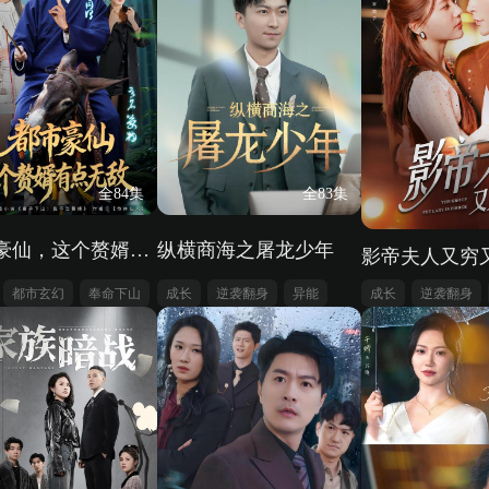
全84集
全83集
都市豪仙，这个赘婿有点无敌
纵横商海之屠龙少年
影帝夫人又穷
都市玄幻
奉命下山
成长
逆袭翻身
异能
成长
逆袭翻身