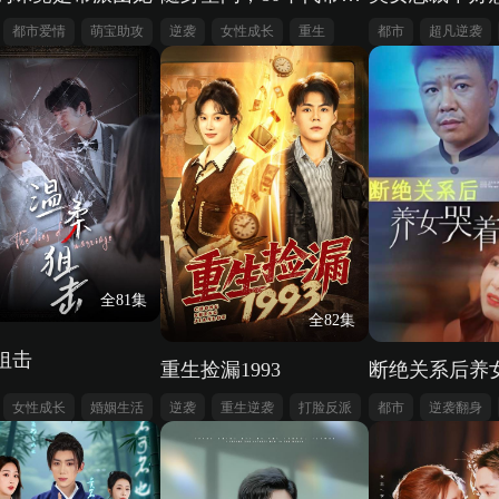
都市爱情
萌宝助攻
逆袭
女性成长
重生
都市
超凡逆袭
全81集
全82集
狙击
重生捡漏1993
女性成长
婚姻生活
逆袭
重生逆袭
打脸反派
都市
逆袭翻身