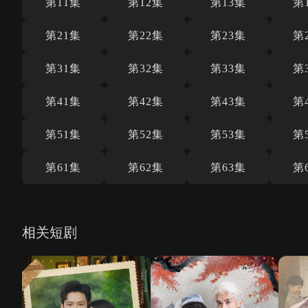
第
11
集
第
12
集
第
13
集
第
第
21
集
第
22
集
第
23
集
第
第
31
集
第
32
集
第
33
集
第
第
41
集
第
42
集
第
43
集
第
第
51
集
第
52
集
第
53
集
第
第
61
集
第
62
集
第
63
集
第
相关短剧