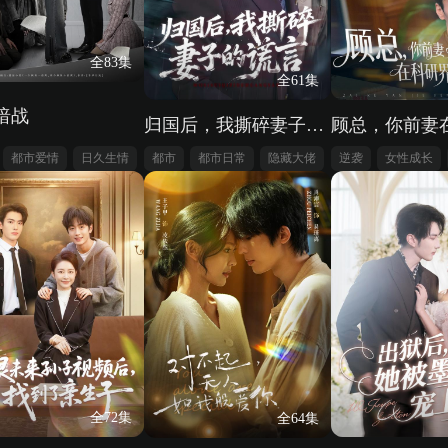
全83集
全61集
暗战
归国后，我撕碎妻子的谎言
都市爱情
日久生情
都市
都市日常
隐藏大佬
逆袭
女性成长
全72集
全64集