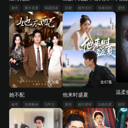
都市
重生逆袭
揭露阴谋
逆袭
都市玄幻
强者回归
爱情
全56集
全87集
温柔
她不配
他来时盛夏
都市
都市
逆袭翻身
马甲文
爱情
都市爱情
先婚后爱