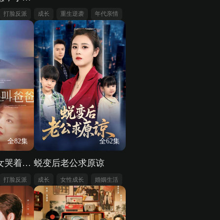
成长
重生逆袭
年代亲情
打脸反派
全82集
全62集
断绝关系后养女哭着叫爸爸
蜕变后老公求原谅
打脸反派
成长
女性成长
婚姻生活