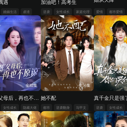
偶遇
加油吧！高考生
婚姻生活
虐渣
逆袭
女性成长
家庭伦理
爱情
都市爱情
全82集
全56集
埋葬父母后，再也不原谅
她不配
女性成长
隐藏大佬
都市
逆袭翻身
马甲文
逆袭
女性成长