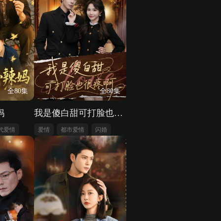
全80集
全80集
妈
我是傻白甜可打脸也很疼啊
代爱情
爱情
都市爱情
闪婚