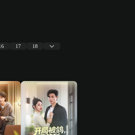
16
17
18