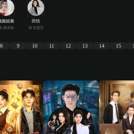
颜颜妮酱
田恬
饰 傅清漪
饰 宋慧乔
8
9
10
11
12
13
14
15