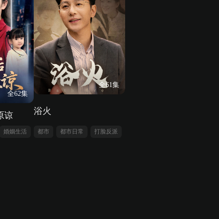
全61集
全62集
浴火
原谅
婚姻生活
都市
都市日常
打脸反派