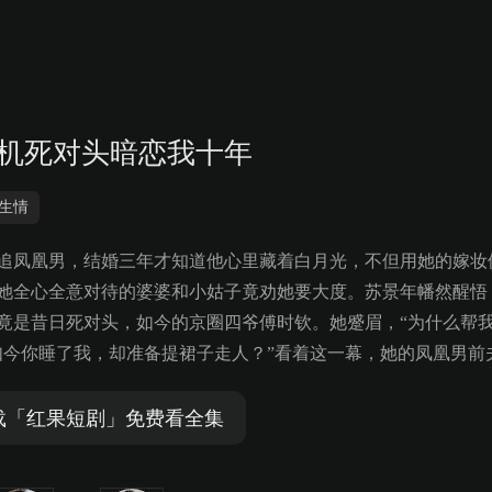
机死对头暗恋我十年
生情
追凤凰男，结婚三年才知道他心里藏着白月光，不但用她的嫁妆
她全心全意对待的婆婆和小姑子竟劝她要大度。苏景年幡然醒悟
竟是昔日死对头，如今的京圈四爷傅时钦。她蹙眉，“为什么帮我
如今你睡了我，却准备提裙子走人？”看着这一幕，她的凤凰男前
载「红果短剧」免费看全集