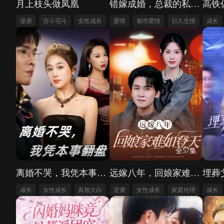
月上枝头做凤凰
错嫁成婚，总裁的私宠甜妻
高铁
逆袭
宫斗宅斗
女性成长
爱情
都市爱情
日久生情
成长
全31集
全57集
离婚不哭，我凭本事翻盘
远嫁八年，回娘家难如登天
成长
女性成长
真相大白
逆袭
女性成长
家庭伦理
成长