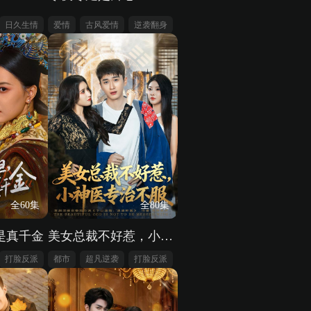
日久生情
爱情
古风爱情
逆袭翻身
全60集
全80集
是真千金
美女总裁不好惹，小神医专治不服
打脸反派
都市
超凡逆袭
打脸反派