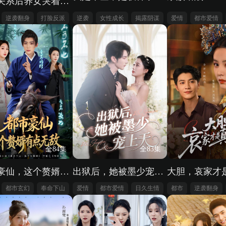
断绝关系后养女哭着叫爸爸
逆袭
女性成长
揭露阴谋
爱情
都市爱情
逆袭翻身
打脸反派
全84集
全83集
都市豪仙，这个赘婿有点无敌
出狱后，她被墨少宠上天
大胆，哀家才
都市玄幻
奉命下山
爱情
都市爱情
日久生情
都市
逆袭翻身