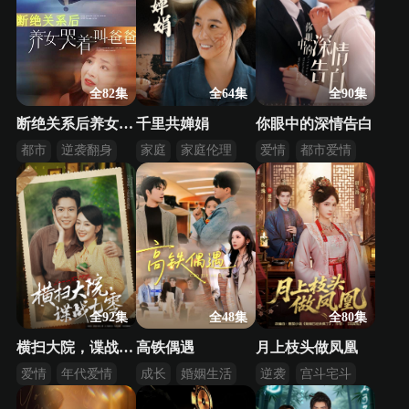
全82集
全64集
全90集
断绝关系后养女哭着叫爸爸
千里共婵娟
你眼中的深情告白
都市
逆袭翻身
家庭
家庭伦理
爱情
都市爱情
打脸反派
矛盾和解
闪婚
全92集
全48集
全80集
横扫大院，谍战七零
高铁偶遇
月上枝头做凤凰
爱情
年代爱情
成长
婚姻生活
逆袭
宫斗宅斗
双穿越
虐渣
女性成长