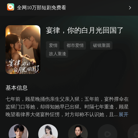
全网10万部短剧免费看
宴律，你的白月光回国了
爱情
都市爱情
破镜重圆
故人重逢
基本信息
七年前，顾星晚捅伤亲生父亲入狱；五年前，宴矜撑伞在
监狱门口等她，却得知她早已出狱。时隔七年重逢，顾星
晚望着律界大佬宴矜怔愣，对方却称不认识她，且
...
展开