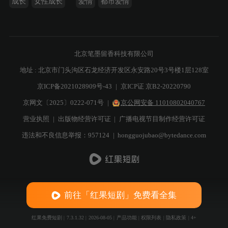
成长
女性成长
爱情
都市爱情
真相大白
萌宝助攻
北京笔墨留香科技有限公司
地址 : 北京市门头沟区石龙经济开发区永安路20号3号楼1层128室
京ICP备2021028909号-43
|
京ICP证 京B2-20220790
京网文〔2025〕0222-071号
|
京公网安备 11010802040767
营业执照
|
出版物经营许可证
|
广播电视节目制作经营许可证
违法和不良信息举报：957124
|
hongguojubao@bytedance.com
前往「红果短剧」免费看全集
红果免费短剧
7.3.1.32
2026-08-05
产品功能
权限列表
隐私政策
4+
|
|
|
|
|
|