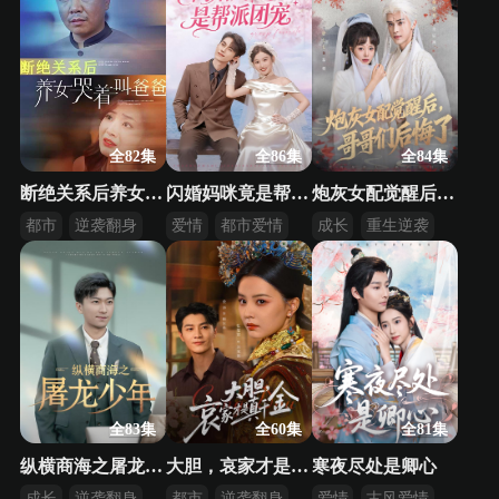
全82集
全86集
全84集
断绝关系后养女哭着叫爸爸
闪婚妈咪竟是帮派团宠
炮灰女配觉醒后，哥哥们后悔了
都市
逆袭翻身
爱情
都市爱情
成长
重生逆袭
打脸反派
萌宝助攻
家庭伦理
全83集
全60集
全81集
纵横商海之屠龙少年
大胆，哀家才是真千金
寒夜尽处是卿心
成长
逆袭翻身
都市
逆袭翻身
爱情
古风爱情