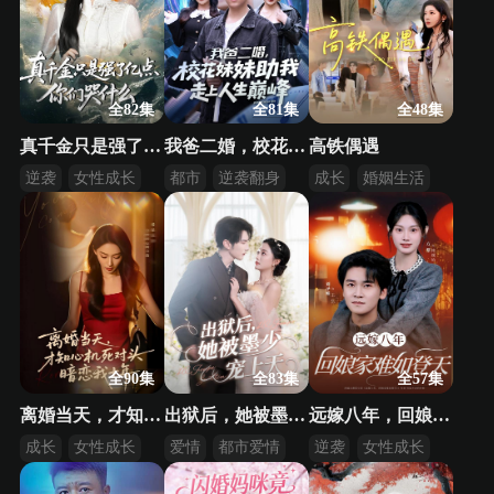
全82集
全81集
全48集
真千金只是强了亿点，你们哭什么
我爸二婚，校花妹妹助我走上人生巅峰
高铁偶遇
逆袭
女性成长
都市
逆袭翻身
成长
婚姻生活
玄学
预知未来
虐渣
全90集
全83集
全57集
离婚当天，才知心机死对头暗恋我十年
出狱后，她被墨少宠上天
远嫁八年，回娘家难如登天
成长
女性成长
爱情
都市爱情
逆袭
女性成长
虐渣
日久生情
家庭伦理