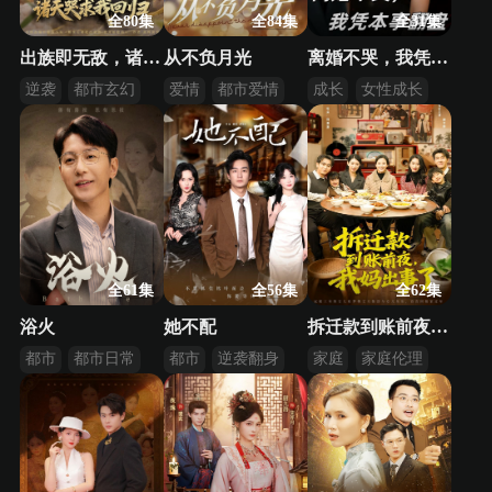
全80集
全84集
全31集
出族即无敌，诸天哭求我回归
从不负月光
离婚不哭，我凭本事翻盘
逆袭
都市玄幻
爱情
都市爱情
成长
女性成长
强者回归
日久生情
真相大白
全61集
全56集
全62集
浴火
她不配
拆迁款到账前夜，我妈出事了
都市
都市日常
都市
逆袭翻身
家庭
家庭伦理
打脸反派
马甲文
揭露阴谋