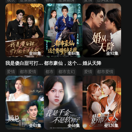
异能
打脸反派
逆袭翻身
全80集
全84集
全92集
我是傻白甜可打脸也很疼啊
都市豪仙，这个赘婿有点无敌
婚从天降
爱情
都市爱情
都市
都市玄幻
爱情
都市爱情
闪婚
奉命下山
日久生情
全61集
全60集
全126集