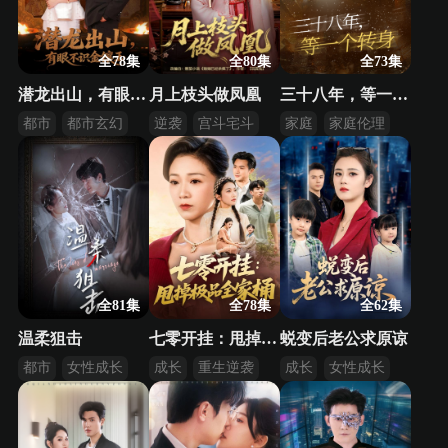
全78集
全80集
全73集
潜龙出山，有眼不识金镶玉
月上枝头做凤凰
三十八年，等一个转身
都市
都市玄幻
逆袭
宫斗宅斗
家庭
家庭伦理
逆袭翻身
女性成长
小人物
全81集
全78集
全62集
温柔狙击
七零开挂：甩掉极品全家桶
蜕变后老公求原谅
都市
女性成长
成长
重生逆袭
成长
女性成长
婚姻生活
女性成长
婚姻生活