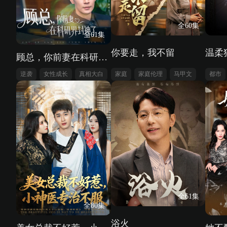
全60集
全61集
你要走，我不留
温柔
顾总，你前妻在科研界封神了
逆袭
女性成长
真相大白
家庭
家庭伦理
马甲文
都市
全61集
全80集
浴火