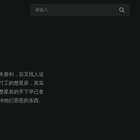
夫唐剑，后又找人迫
打工的楚星辰，其实
楚星辰的手下早已拿
掉他们罪恶的东西。