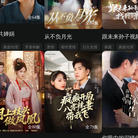
全64集
全84集
共婵娟
从不负月光
家庭伦理
矛盾和解
爱情
都市爱情
日久生情
家庭
家庭伦理
全80集
全79集
你眼中的深情