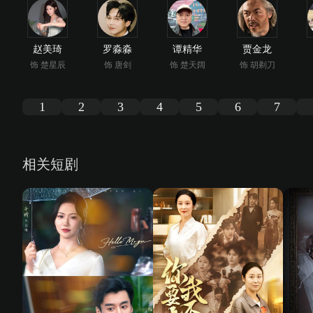
赵美琦
罗淼淼
谭精华
贾金龙
饰 楚星辰
饰 唐剑
饰 楚天阔
饰 胡剃刀
1
2
3
4
5
6
7
相关短剧