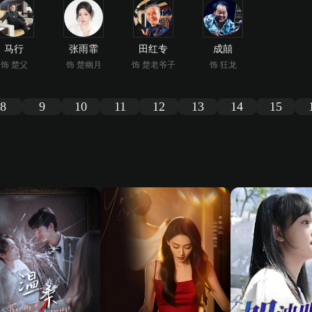
马行
张雨霏
田红专
成囍
饰 楚父
饰 楚幽月
饰 楚老爷子
饰 狂龙
8
9
10
11
12
13
14
15