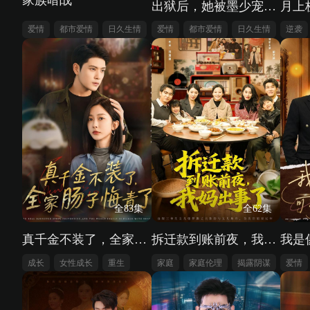
出狱后，她被墨少宠上天
月上
爱情
都市爱情
日久生情
爱情
都市爱情
日久生情
逆袭
全83集
全62集
真千金不装了，全家肠子悔青了
拆迁款到账前夜，我妈出事了
成长
女性成长
重生
家庭
家庭伦理
揭露阴谋
爱情