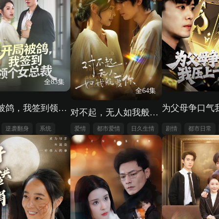
全83集
全64集
开局被鸽，我签到领个女总裁
对不起，无人如我般爱你
逆袭翻身
系统
爱情
都市爱情
日久生情
剧情
都市日常