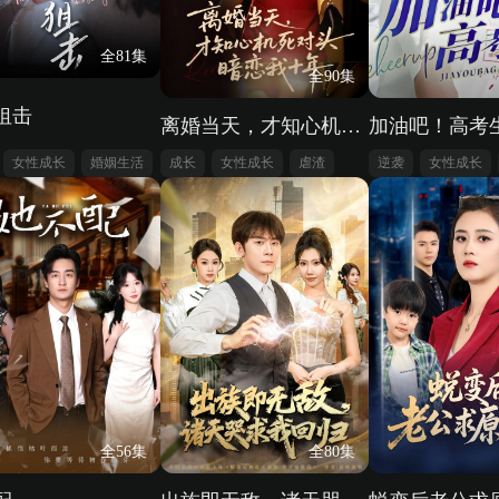
全81集
全90集
狙击
离婚当天，才知心机死对头暗恋我十年
加油吧！高考
成长
女性成长
虐渣
女性成长
婚姻生活
逆袭
女性成长
全56集
全80集