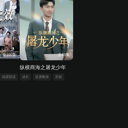
全100集
全83集
纵横商海之屠龙少年
揭露阴谋
成长
逆袭翻身
异能