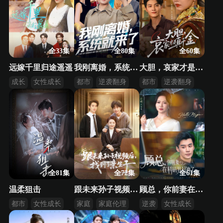
全33集
全80集
全60集
远嫁千里归途遥遥
我刚离婚，系统就来了
大胆，哀家才是真千金
成长
女性成长
都市
逆袭翻身
都市
逆袭翻身
马甲文
系统
打脸反派
全81集
全72集
全61集
温柔狙击
跟未来孙子视频后，找到了亲生子
顾总，你前妻在科研界封神了
都市
女性成长
家庭
家庭伦理
逆袭
女性成长
婚姻生活
女性成长
真相大白