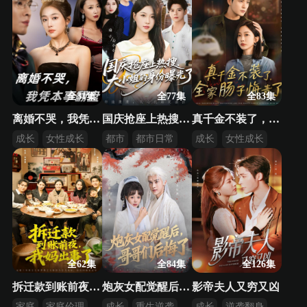
全31集
全77集
全83集
离婚不哭，我凭本事翻盘
国庆抢座上热搜，大小姐的身份曝光了
真千金不装了，全家肠子悔青了
成长
女性成长
都市
都市日常
成长
女性成长
真相大白
打脸反派
重生
全62集
全84集
全126集
拆迁款到账前夜，我妈出事了
炮灰女配觉醒后，哥哥们后悔了
影帝夫人又穷又凶
家庭
家庭伦理
成长
重生逆袭
成长
逆袭翻身