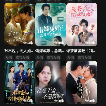
揭露阴谋
家庭伦理
都市爱情
全64集
全80集
全82集
对不起，无人如我般爱你
错嫁成婚，总裁的私宠甜妻
绿茶滚蛋吧！我才是总裁未婚妻
爱情
都市爱情
爱情
都市爱情
爱情
都市爱情
日久生情
日久生情
逆袭翻身
全84集
全60集
全90集