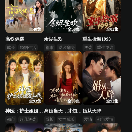
全48集
全50集
全82集
高铁偶遇
余烬生欢
重生捡漏1993
成长
婚姻生活
都市
逆袭翻身
逆袭
重生逆袭
虐渣
真相大白
打脸反派
全93集
全90集
全92集
神医：护士姐姐爱上我
离婚当天，才知心机死对头暗恋我十年
婚从天降
都市
超凡逆袭
成长
女性成长
爱情
都市爱情
打脸反派
虐渣
日久生情