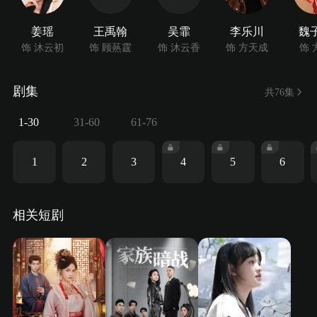
姜瑶
王禹翰
吴霏
李乐川
魏
饰 沐云初
饰 顾爇霆
饰 沐云香
饰 方天成
饰 
剧集
共76集
1-30
31-60
61-76
1
2
3
4
5
6
相关短剧