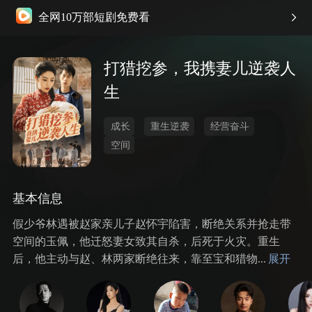
全网10万部短剧免费看
打猎挖参，我携妻儿逆袭人
生
成长
重生逆袭
经营奋斗
空间
基本信息
假少爷林遇被赵家亲儿子赵怀宇陷害，断绝关系并抢走带
空间的玉佩，他迁怒妻女致其自杀，后死于火灾。重生
后，他主动与赵、林两家断绝往来，靠至宝和猎物
...
展开