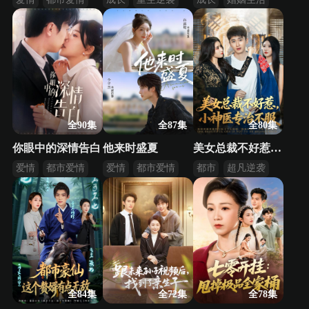
日久生情
家庭伦理
虐渣
全90集
全87集
全80集
你眼中的深情告白
他来时盛夏
美女总裁不好惹，小神医专治不服
爱情
都市爱情
爱情
都市爱情
都市
超凡逆袭
闪婚
先婚后爱
打脸反派
全84集
全72集
全78集