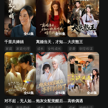
全64集
全90集
全83集
千里共婵娟
离婚当天，才知心机死对头暗恋我十年
大庆憨王
家庭
家庭伦理
成长
女性成长
逆袭
朝堂权谋
矛盾和解
虐渣
穿越
全64集
全84集
全48集
对不起，无人如我般爱你
炮灰女配觉醒后，哥哥们后悔了
高铁偶遇
爱情
都市爱情
成长
重生逆袭
成长
婚姻生活