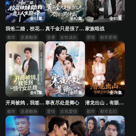
全81集
全82集
全83集
我爸二婚，校花妹妹助我走上人生巅峰
真千金只是强了亿点，你们哭什么
家族暗战
都市
逆袭翻身
逆袭
女性成长
爱情
都市爱情
预知未来
玄学
日久生情
全83集
全81集
全78集
开局被鸽，我签到领个女总裁
寒夜尽处是卿心
潜龙出山，有眼不识金镶玉
都市
逆袭翻身
爱情
古风爱情
都市
都市玄幻
系统
逆袭翻身
逆袭翻身