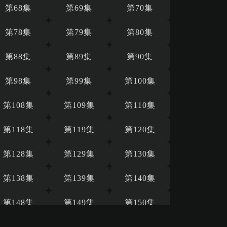
第
68
集
第
69
集
第
70
集
第
78
集
第
79
集
第
80
集
第
88
集
第
89
集
第
90
集
第
98
集
第
99
集
第
100
集
第
108
集
第
109
集
第
110
集
第
118
集
第
119
集
第
120
集
第
128
集
第
129
集
第
130
集
第
138
集
第
139
集
第
140
集
第
148
集
第
149
集
第
150
集
第
158
集
第
159
集
第
160
集