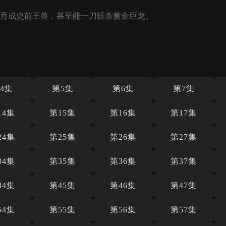
培育成史前王兽，甚至能一刀斩杀黄金巨龙。
4
集
第
5
集
第
6
集
第
7
集
14
集
第
15
集
第
16
集
第
17
集
24
集
第
25
集
第
26
集
第
27
集
34
集
第
35
集
第
36
集
第
37
集
44
集
第
45
集
第
46
集
第
47
集
54
集
第
55
集
第
56
集
第
57
集