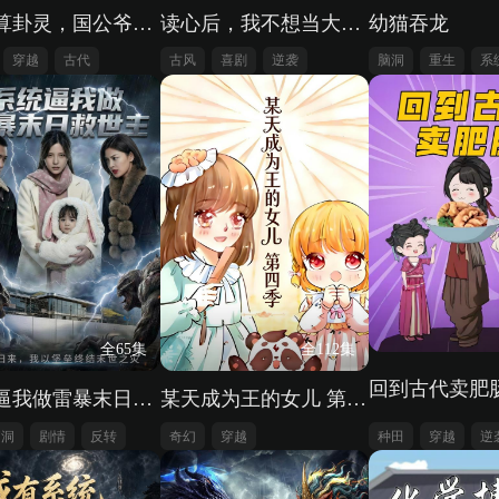
夫人算卦灵，国公爷请排号
读心后，我不想当大师兄了
幼猫吞龙
穿越
古代
古风
喜剧
逆袭
脑洞
重生
系
全65集
全112集
回到古代卖肥
系统逼我做雷暴末日救世主
某天成为王的女儿 第四季
种田
穿越
逆
脑洞
剧情
反转
奇幻
穿越