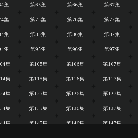
64
集
第
65
集
第
66
集
第
67
集
74
集
第
75
集
第
76
集
第
77
集
84
集
第
85
集
第
86
集
第
87
集
94
集
第
95
集
第
96
集
第
97
集
04
集
第
105
集
第
106
集
第
107
集
14
集
第
115
集
第
116
集
第
117
集
24
集
第
125
集
第
126
集
第
127
集
34
集
第
135
集
第
136
集
第
137
集
44
集
第
145
集
第
146
集
第
147
集
54
集
第
155
集
第
156
集
第
157
集