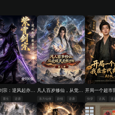
64
集
第
165
集
第
166
集
第
167
集
74
集
第
175
集
第
176
集
第
177
集
全100集
全82集
紫霄剑宗：逆风起亦敢登峰
凡人百岁修仙，从觉醒天灵根开始第二季
重生
逆袭
东方仙侠
剧情
逆袭
快穿
古风
逆